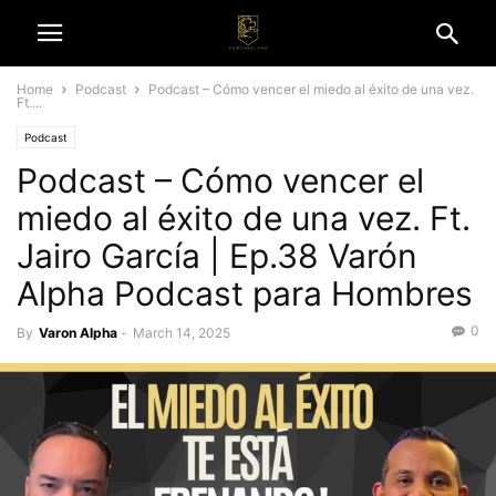
Home
Podcast
Podcast – Cómo vencer el miedo al éxito de una vez.
Ft....
Podcast
Podcast – Cómo vencer el
miedo al éxito de una vez. Ft.
Jairo García | Ep.38 Varón
Alpha Podcast para Hombres
0
By
Varon Alpha
-
March 14, 2025