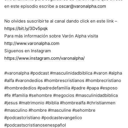
en este episodio escribe a
oscar@varonalpha.com
No olvides suscribirte al canal dando click en este link –
https://bit.ly/3Dv5pqk
Para más información sobre Varón Alpha visita
http://www.varonalpha.com
Siguenos en Instagram
https://www.instagram.com/varonalpha/
#varonalpha #podcast #masculinidadbiblica #varon #alpha
#alfa #varondedios #hombrescristianos #hombrecristiano
#hombrededios #padredefamilia #padre #papa #esposo
#fe #familia #sehombre #negocios #masculinidadbiblica
#jesus #matrimonio #biblia #hombrealfa #christianmen
#masculino #hombre #masculine #sehombre
#podcastcristiano #podcastevangelico
#podcastscristianosenespañol