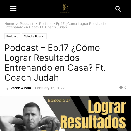
Home
Podcast
Podcast – Ep.17 ¿Cómo Lograr Resultados
Entrenando en Casa? Ft. Coach Judah
Podcast
Salud y Fuerza
Podcast – Ep.17 ¿Cómo
Lograr Resultados
Entrenando en Casa? Ft.
Coach Judah
0
By
Varon Alpha
-
February 16, 2022