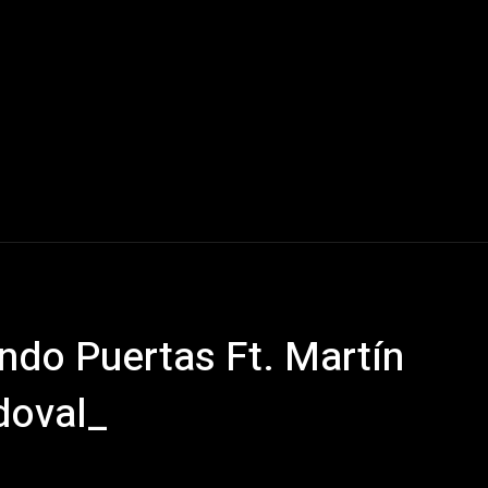
en Whatsapp
Youtube
Spotify
Reto 90 Días
Catego
ndo Puertas Ft. Martín
doval_