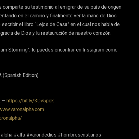
s comparte su testimonio al emigrar de su país de origen
rentando en el camino y finalmente ver la mano de Dios
 escribir el libro “Lejos de Casa” en el cual nos habla de
gracia de Dios y la restauración de nuestro corazón.
Dream Storming”, lo puedes encontrar en Instagram como
(Spanish Edition)
nk –
https://bit.ly/3Dv5pqk
/www.varonalpha.com
aronalpha/
#alpha #alfa #varondedios #hombrescristianos