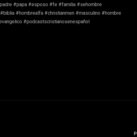
#padre #papa #esposo #fe #familia #sehombre
 #biblia #hombrealfa #christianmen #masculino #hombre
vangelico #podcastscristianosenespañol
P