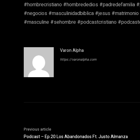
#hombrecristiano #hombrededios #padredefamilia 
#negocios #masculinidadbiblica #jesus #matrimonio
#masculine #sehombre #podcastcristiano #podcaste
Varon Alpha
https://varonalpha.com
Previous article
Podcast – Ep.20 Los Abandonados Ft. Justo Almanza